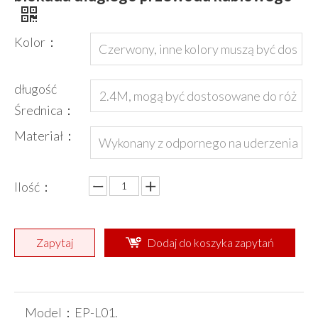
Kolor：
Czerwony, inne kolory muszą być dos
tosowane
długość
2.4M, mogą być dostosowane do róż
Średnica：
nej długości i kolory
Materiał：
Wykonany z odpornego na uderzenia
tworzywa sztucznego inżynierii nylon
Ilość：
PA
Zapytaj
Dodaj do koszyka zapytań
Model：
EP-L01.