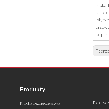
Blokad
dielek
wtyczek
przewo
do prze
Poprze
Produkty
Elektrycz
Kłódka bezpieczeństwa