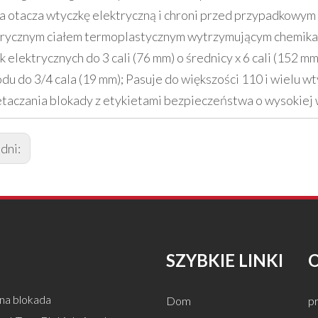
a otacza wtyczkę elektryczną i chroni przed przypadkowy
trycznym ciałem termoplastycznym wytrzymującym chemikali
 elektrycznych do 3 cali (76 mm) o średnicy x 6 cali (152 mm)
du do 3/4 cala (19 mm); Pasuje do większości 110 i wielu 
taczania blokady z etykietami bezpieczeństwa o wysokiej wi
dni:
SZYBKIE LINKI
na blokada
Dom
pr