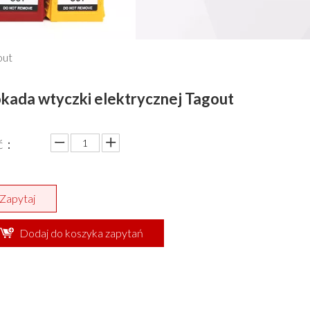
out
kada wtyczki elektrycznej Tagout
ść：
Zapytaj
Dodaj do koszyka zapytań