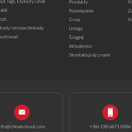
ut Tags, Etykiety i znak
Produkty
Na
abli
Rozwiązania
Z
out.
O nas
N
okady i zestaw blokady
Usługa
usztowań
Ściągnij
Aktualności
Skontaktuj się z nami
info@chinalockout.com
+ 86-138 6871 0086