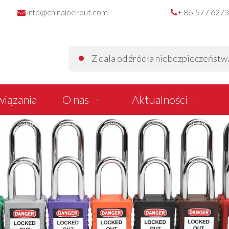
info@chinalockout.com
+ 86-577 627


Z dala od źródła niebezpieczeństwa z
iązania
O nas
Aktualności