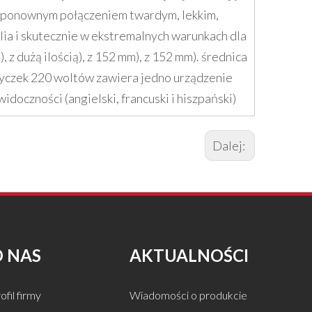
m ponownym połączeniem twardym, lekkim,
a i skutecznie w ekstremalnych warunkach dla
, z dużą ilością), z 152 mm), z 152 mm). średnica
wtyczek 220 woltów zawiera jedno urządzenie
doczności (angielski, francuski i hiszpański)
Dalej:
O NAS
AKTUALNOŚCI
ofil firmy
Wiadomości o produkcie