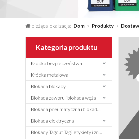
bieżąca lokalizacja:
Dom
»
Produkty
»
Dostaw
Kategoria produktu
Kłódka bezpieczeństwa
Kłódka metalowa
Blokada blokady
Blokada zaworu i blokada węża
Blokada pneumatyczna i blokada cylindra
Blokada elektryczna
Blokady Tagout Tagi, etykiety i znak