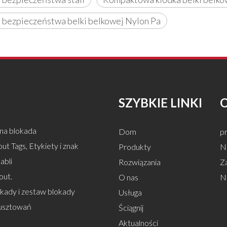
 bezpieczeństwa belki belkowej Nylon Pa
SZYBKIE LINKI
na blokada
Dom
pr
ut Tags, Etykiety i znak
Produkty
Na
abli
Rozwiązania
Z
out.
O nas
N
okady i zestaw blokady
Usługa
usztowań
Ściągnij
Aktualności