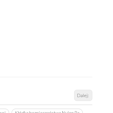
Dalej:
wej
Kłódka bezpieczeństwa Nylon Pa