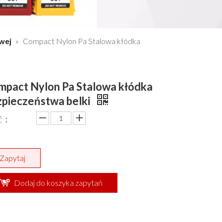
wej
»
Compact Nylon Pa Stalowa kłódka
mpact Nylon Pa Stalowa kłódka
zpieczeństwa belki
ść：
Zapytaj
Dodaj do koszyka zapytań