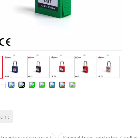
nij:
dni:
 bezpieczeństwa stali
Kompaktowa kłódka belki belko