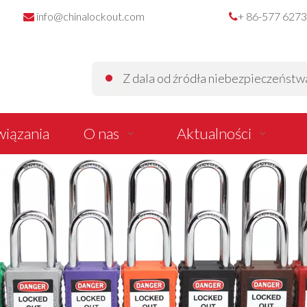
info@chinalockout.com
+ 86-577 627


Z dala od źródła niebezpieczeństwa z
iązania
O nas
Aktualności