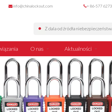
info@chinalockout.com
+ 86-577 627


Z dala od źródła niebezpieczeństwa z
iązania
O nas
Aktualności