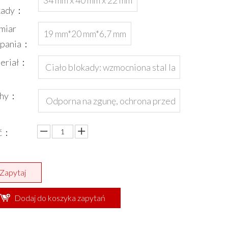
34 mm x 40 mm x 22 mm
owany
kady：
miar
19 mm*20 mm*6,7 mm
rpania：
eriał：
Ciało blokady: wzmocniona stal la
minowana; szarpnięcie blokady: sta
chy：
Odporna na zgunę, ochrona przed
lowa stal
kradzieżą, 5-częściową zamek itp.
ść：
Zapytaj
Dodaj do koszyka zapytań