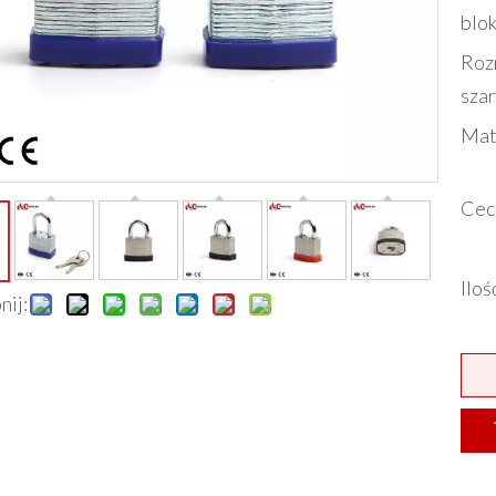
blo
Roz
sza
Mat
Ce
Ilo
nij: