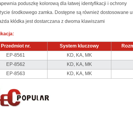
pewnia poduszkę kolorową dla łatwej identyfikacji i ochrony
życie środkowego zamka. Dostępne są również dostosowane us
ażda kłódka jest dostarczana z dwoma klawiszami
kacja:
Przedmiot nr.
System kluczowy
Rozm
EP-8561
KD, KA, MK
EP-8562
KD, KA, MK
EP-8563
KD, KA, MK