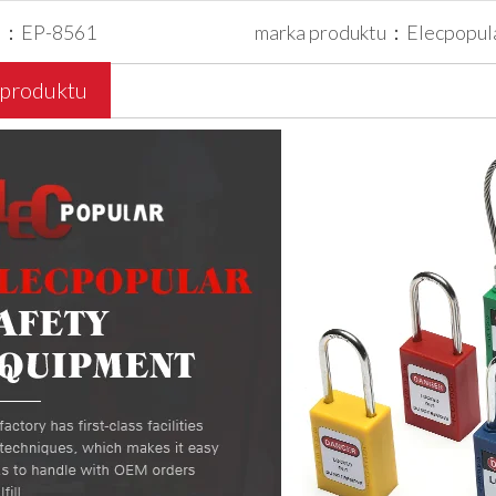
l：
EP-8561
marka produktu：
Elecpopul
 produktu