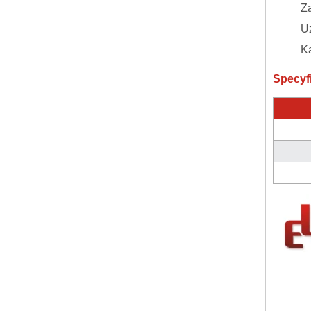
Za
U
K
Specyfi