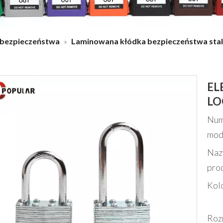
 bezpieczeństwa
»
Laminowana kłódka bezpieczeństwa stal
EL
LO
Num
mo
Naz
pro
Kol
Roz