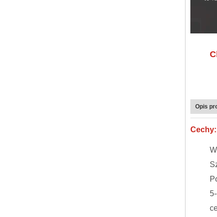
C
Opis pr
Cechy:
W
S
Po
5
ce