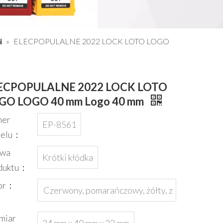
i
»
ELECPOPULALNE 2022 LOCK LOTO LOGO
ECPOPULALNE 2022 LOCK LOTO
GO LOGO 40 mm Logo 40 mm
er
EP-8561
delu：
wa
Krótki kłódka
duktu：
or：
Czerwony, pomarańczowy, żółty, z
ielony, niebieski, czarny lub dostos
miar