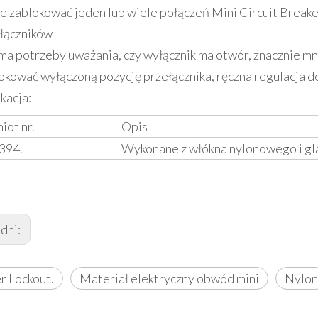
 zablokować jeden lub wiele połączeń Mini Circuit Breaker
łączników
ma potrzeby uważania, czy wyłącznik ma otwór, znacznie m
okować wyłączoną pozycję przełącznika, ręczna regulacja d
kacja:
iot nr.
Opis
394.
Wykonane z włókna nylonowego i gl
dni:
r Lockout.
Materiał elektryczny obwód mini
Nylon