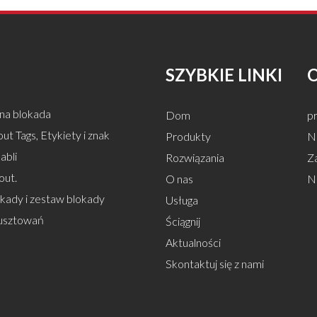
SZYBKIE LINKI
na blokada
Dom
pr
ut Tags, Etykiety i znak
Produkty
Na
abli
Rozwiązania
Z
out.
O nas
N
okady i zestaw blokady
Usługa
usztowań
Ściągnij
Aktualności
Skontaktuj się z nami