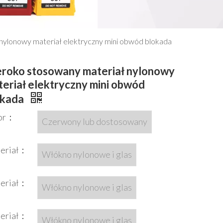
nylonowy materiał elektryczny mini obwód blokada
eroko stosowany materiał nylonowy
eriał elektryczny mini obwód
okada
or：
Czerwony lub dostosowany
eriał：
Włókno nylonowe i glas
eriał：
Włókno nylonowe i glas
eriał：
Włókno nylonowe i glas