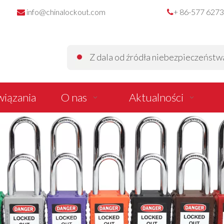
info@chinalockout.com
+ 86-577 627


Z dala od źródła niebezpieczeństwa z
iązania
O nas
Aktualności