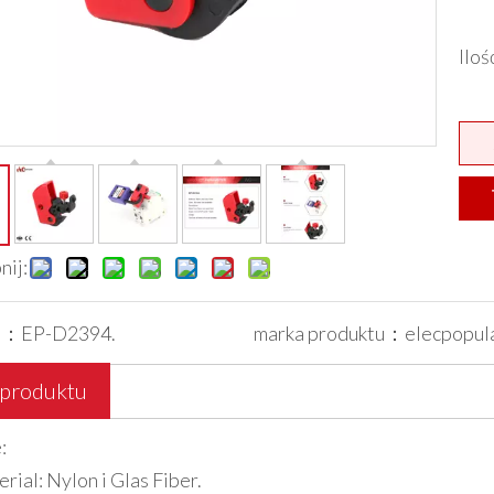
Ilo
nij:
l：
EP-D2394.
marka produktu：
elecpopul
 produktu
:
rial: Nylon i Glas Fiber.