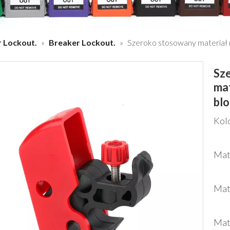
 Lockout.
»
Breaker Lockout.
»
Szeroko stosowany materiał 
Sz
mat
bl
Kol
Mat
Mat
Mat