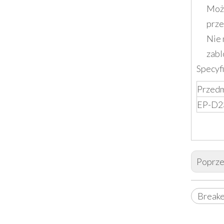
Może
prze
Nie 
zabl
Specyfi
Przedm
EP-D2
Poprze
Breake