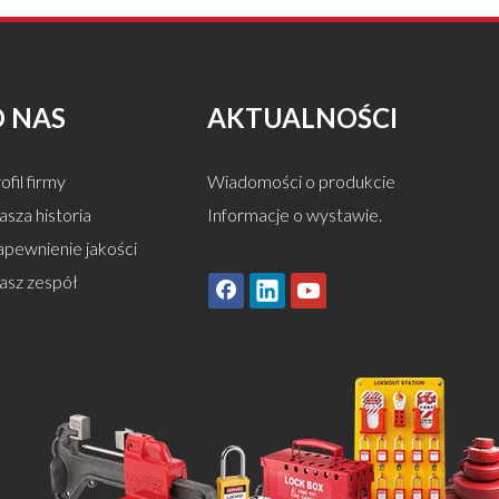
O NAS
AKTUALNOŚCI
ofil firmy
Wiadomości o produkcie
sza historia
Informacje o wystawie.
apewnienie jakości
asz zespół