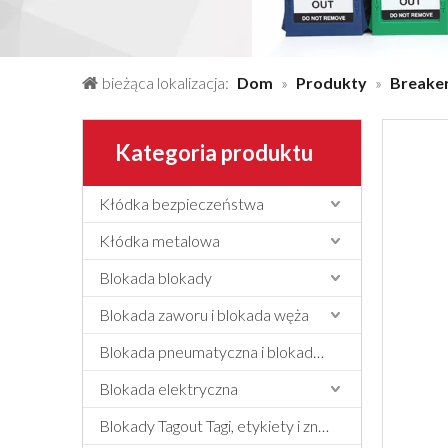
bieżąca lokalizacja:
Dom
»
Produkty
»
Breaker
Kategoria produktu
Kłódka bezpieczeństwa
Kłódka metalowa
Blokada blokady
Blokada zaworu i blokada węża
Blokada pneumatyczna i blokada cylindra
Blokada elektryczna
Blokady Tagout Tagi, etykiety i znak