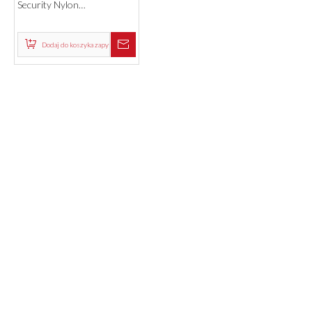
Chiny Marka Jakość High
Security Nylon
Bezpieczeństwo Kłódki
Candados Baratos
Dodaj do koszyka zapytań
Produkty
SZYBKIE LINKI
O NAS
AKTUALNOŚCI