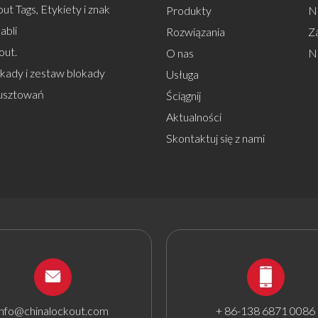
ut Tags, Etykiety i znak
Produkty
Na
abli
Rozwiązania
Z
out.
O nas
N
okady i zestaw blokady
Usługa
usztowań
Ściągnij
Aktualności
Skontaktuj się z nami
info@chinalockout.com
+ 86-138 6871 0086