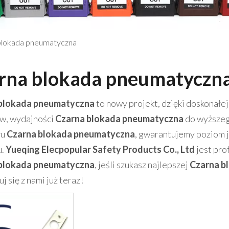
blokada pneumatyczna
rna blokada pneumatyczn
blokada pneumatyczna
to nowy projekt, dzięki doskonałej
w, wydajności
Czarna blokada pneumatyczna
do wyższeg
łu
Czarna blokada pneumatyczna
, gwarantujemy poziom j
u.
Yueqing Elecpopular Safety Products Co., Ltd
jest pro
blokada pneumatyczna
, jeśli szukasz najlepszej
Czarna b
j się z nami już teraz!