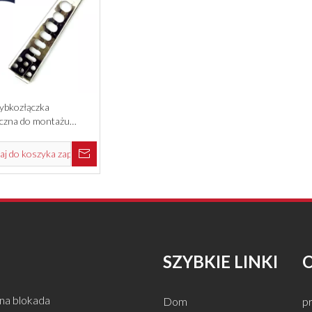
ybkozłączka
czna do montażu
j do koszyka zapytań
SZYBKIE LINKI
na blokada
Dom
pr