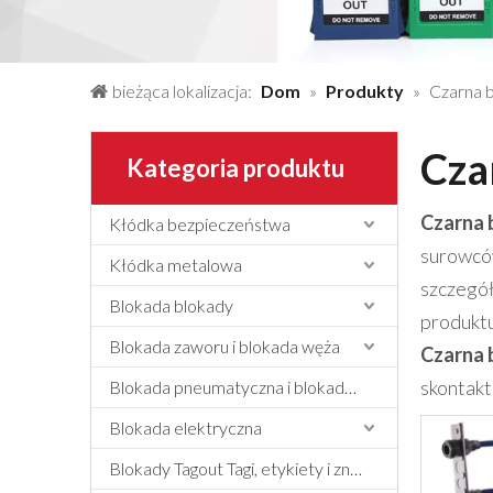
bieżąca lokalizacja:
Dom
»
Produkty
»
Czarna 
Cza
Kategoria produktu
Czarna 
Kłódka bezpieczeństwa
surowcó
Kłódka metalowa
szczegó
Blokada blokady
produkt
Blokada zaworu i blokada węża
Czarna 
skontaktu
Blokada pneumatyczna i blokada cylindra
Blokada elektryczna
Blokady Tagout Tagi, etykiety i znak