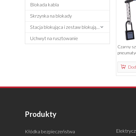
Blokada kabla
Skrzynka na blokady
Stacja blokująca i zestaw blokujący
Uchwyt na rusztowanie
Czarny sz
pneumaty
męskiego
Doda
Produkty
Elektrycz
Kłódka bezpieczeństwa