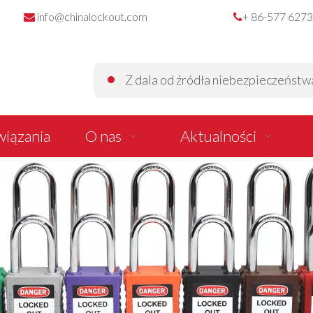
info@chinalockout.com
+ 86-577 627


Z dala od źródła niebezpieczeństwa z
iązania
O nas
Aktualności