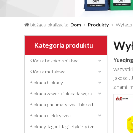
bieżąca lokalizacja:
Dom
»
Produkty
»
Wyłączn
Wył
Kategoria produktu
Yueqing
Kłódka bezpieczeństwa
wszystk
Kłódka metalowa
jakości.
Blokada blokady
z nami, 
Blokada zaworu i blokada węża
Blokada pneumatyczna i blokada cylindra
Blokada elektryczna
Blokady Tagout Tagi, etykiety i znak