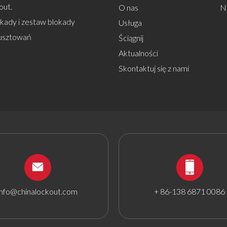
out.
O nas
N
okady i zestaw blokady
Usługa
usztowań
Ściągnij
Aktualności
Skontaktuj się z nami
info@chinalockout.com
+ 86-138 6871 0086