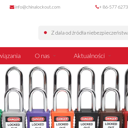
info@chinalockout.com
+ 86-577 627


Z dala od źródła niebezpieczeństwa z
iązania
O nas
Aktualności