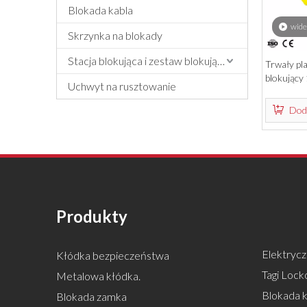
Blokada kabla
wide
Skrzynka na blokady
Stacja blokująca i zestaw blokujący
Trwały pl
blokujący
Uchwyt na rusztowanie
biegunowe
bezpiecze
Doda
Produkty
Elektrycz
Kłódka bezpieczeństwa
Tagi Locko
Metalowa kłódka.
Blokada k
Blokada zamka