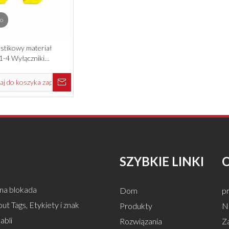
o
astikowy materiał
 1-4 Wyłączniki
 Bluzy do
ństwa
j do koszyka zapytań
SZYBKIE LINKI
na blokada
Dom
pr
ut Tags, Etykiety i znak
Produkty
Na
abli
Rozwiązania
Z