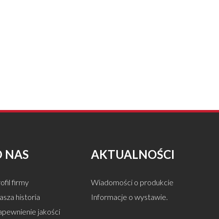
O NAS
AKTUALNOŚCI
ofil firmy
Wiadomości o produkcie
sza historia
Informacje o wystawie.
apewnienie jakości