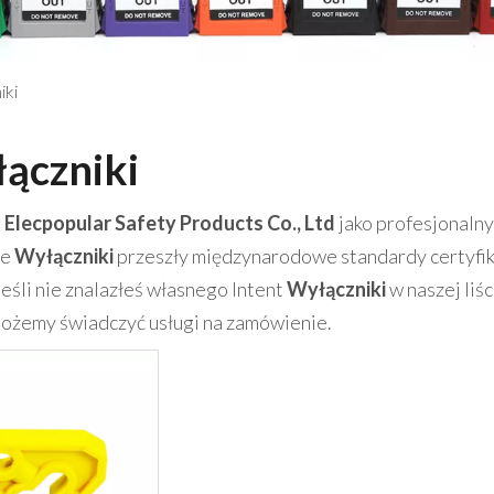
iki
ączniki
 Elecpopular Safety Products Co., Ltd
jako profesjonaln
ie
Wyłączniki
przeszły międzynarodowe standardy certyfika
 Jeśli nie znalazłeś własnego Intent
Wyłączniki
w naszej liś
możemy świadczyć usługi na zamówienie.