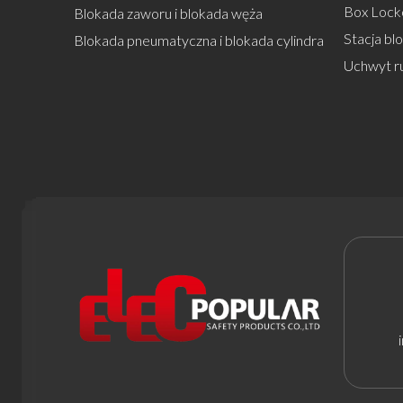
Box Lock
Blokada zaworu i blokada węża
Stacja bl
Blokada pneumatyczna i blokada cylindra
Uchwyt r